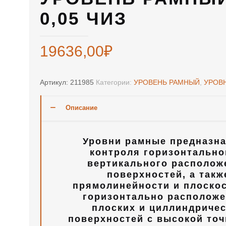
0,05 ЧИЗ
19636,00
₽
Артикул:
211985
Категории:
УРОВЕНЬ РАМНЫЙ
,
УРОВ
Описание
Уровни рамные предназн
контроля горизонтально
вертикального располож
поверхностей, а такж
прямолинейности и плоско
горизонтально располож
плоских и циллиндриче
поверхностей с высокой точ