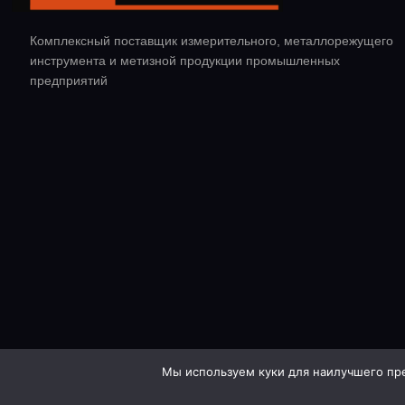
Комплексный поставщик измерительного, металлорежущего
инструмента и метизной продукции промышленных
предприятий
Мы используем куки для наилучшего пред
© 2020 CTC. Все права защищены.
Сайт разработан студией: ОТ 