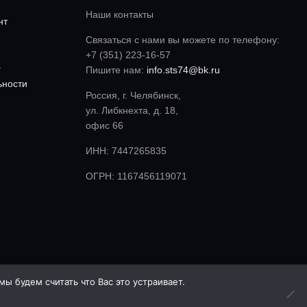
Наши контакты
нт
Связаться с нами вы можете по телефону:
+7 (351) 223-16-57
а
Пишите нам:
info.sts74@bk.ru
ьности
Россия, г. Челябинск,
ул. Либкнехта, д. 18,
офис 66
ИНН: 7447265835
ОГРН: 1167456119071
ы будем считать что Вас это устраивает.