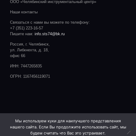
ООО «Челябинский инструментальный центр»
Наши контакты
Связаться с нами вы можете по телефону:
+7 (351) 223-16-57
Пишите нам:
info.sts74@bk.ru
Россия, г. Челябинск,
ул. Либкнехта, д. 18,
офис 66
ИНН: 7447265835
ОГРН: 1167456119071
Мы используем куки для наилучшего представления
нашего сайта. Если Вы продолжите использовать сайт, мы
© 2020 CTC. Все права защищены.
Сайт разработан студией:
будем считать что Вас это устраивает.
ОТ А ДО Я | РЕКЛАМА | ЧЕЛЯБИНСК |- http://advert74.ru/