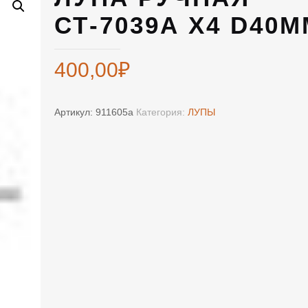
СТ-7039А Х4 D40
400,00
₽
Артикул:
911605а
Категория:
ЛУПЫ