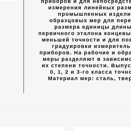
приборов и для непосредст
измерения линейных раз
промышленных издели
образцовых мер для пер
размера единицы длины
первичного эталона концев
меньшей точности и для по
градуировки измерител
приборов. На рабочие и обр
меры разделяют в зависим
их степени точности. Выпу
0, 1, 2 и 3-го класса точн
Материал мер: сталь, тве