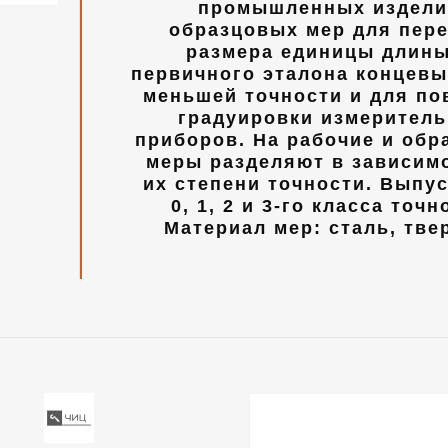
промышленных издели
образцовых мер для пер
размера единицы длины
первичного эталона концев
меньшей точности и для по
градуировки измерител
приборов. На рабочие и обр
меры разделяют в зависим
их степени точности. Выпу
0, 1, 2 и 3-го класса точн
Материал мер: сталь, тве