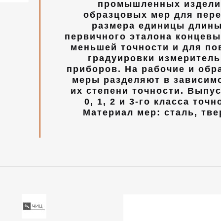
промышленных издели
образцовых мер для пер
размера единицы длины
первичного эталона концев
меньшей точности и для по
градуировки измерител
приборов. На рабочие и обр
меры разделяют в зависим
их степени точности. Выпу
0, 1, 2 и 3-го класса точн
Материал мер: сталь, тв