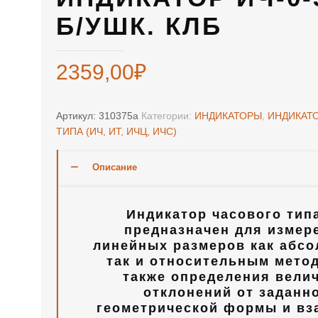
Б/УШК. КЛБ
2359,00
₽
Артикул:
310375а
Категории:
ИНДИКАТОРЫ
,
ИНДИКАТ
ТИПА (ИЧ, ИТ, ИЧЦ, ИЧС)
Описание
Индикатор часового тип
предназначен для измер
линейных размеров как абс
так и относительным метод
также определения вели
отклонений от заданн
геометрической формы и вз