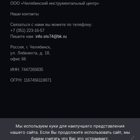
ООО «Челябинский инструментальный центр»
Наши контакты
Связаться с нами вы можете по телефону:
+7 (351) 223-16-57
Пишите нам:
info.sts74@bk.ru
Россия, г. Челябинск,
ул. Либкнехта, д. 18,
офис 66
ИНН: 7447265835
ОГРН: 1167456119071
Мы используем куки для наилучшего представления
нашего сайта. Если Вы продолжите использовать сайт, мы
© 2020 CTC. Все права защищены.
Сайт разработан студией:
будем считать что Вас это устраивает.
ОТ А ДО Я | РЕКЛАМА | ЧЕЛЯБИНСК |- http://advert74.ru/