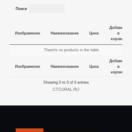
Поиск
Добавить
Изображение
Наименование
Цена
в
корзину
Изображение
Наименование
Цена
Добавить
There're no products in the table
в
Изображение
Наименование
Цена
Добавить
корзину
Добавить
в
Изображение
Наименование
Цена
в
корзину
корзину
Showing 0 to 0 of 0 entries
CTCURAL.RU