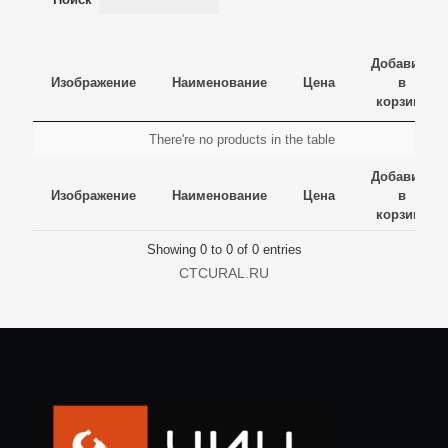
Добавить
Изображение
Наименование
Цена
в
корзину
Изображение
Наименование
Цена
Добавить
There're no products in the table
в
Изображение
Наименование
Цена
Добавить
корзину
Добавить
в
Изображение
Наименование
Цена
в
корзину
корзину
Showing 0 to 0 of 0 entries
CTCURAL.RU