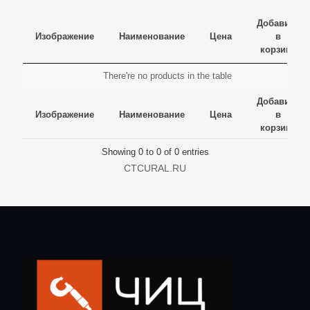
Добавить
Изображение
Наименование
Цена
в
корзину
Изображение
Наименование
Цена
Добавить
There're no products in the table
в
Изображение
Наименование
Цена
Добавить
корзину
Добавить
в
Изображение
Наименование
Цена
в
корзину
корзину
Showing 0 to 0 of 0 entries
CTCURAL.RU