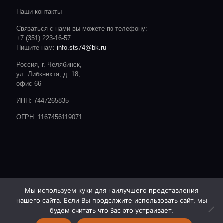
Наши контакты
Связаться с нами вы можете по телефону:
+7 (351) 223-16-57
Пишите нам:
info.sts74@bk.ru
Россия, г. Челябинск,
ул. Либкнехта, д. 18,
офис 66
ИНН: 7447265835
ОГРН: 1167456119071
Мы используем куки для наилучшего представления
нашего сайта. Если Вы продолжите использовать сайт, мы
© 2020 CTC. Все права защищены.
Сайт разработан студией:
будем считать что Вас это устраивает.
ОТ А ДО Я | РЕКЛАМА | ЧЕЛЯБИНСК |- http://advert74.ru/