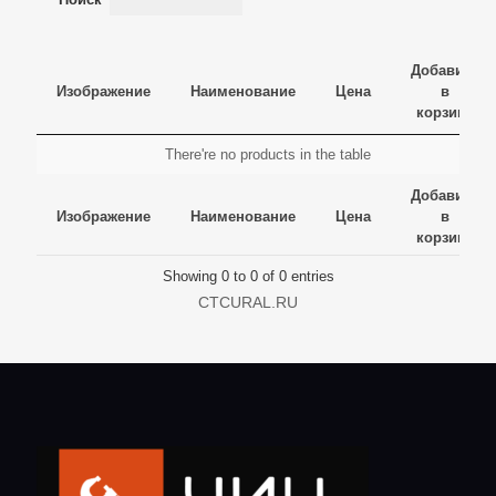
Добавить
Изображение
Наименование
Цена
в
корзину
Изображение
Наименование
Цена
Добавить
There're no products in the table
в
Изображение
Наименование
Цена
Добавить
корзину
Добавить
в
Изображение
Наименование
Цена
в
корзину
корзину
Showing 0 to 0 of 0 entries
CTCURAL.RU