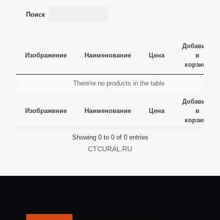
Поиск
Добавить
Изображение
Наименование
Цена
в
корзину
Изображение
Наименование
Цена
Добавить
There're no products in the table
в
Изображение
Наименование
Цена
Добавить
корзину
Добавить
в
Изображение
Наименование
Цена
в
корзину
корзину
Showing 0 to 0 of 0 entries
CTCURAL.RU