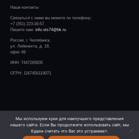
Наши контакты
Связаться с нами вы можете по телефону:
+7 (351) 223-16-57
Пишите нам:
info.sts74@bk.ru
Россия, г. Челябинск,
ул. Либкнехта, д. 18,
офис 66
ИНН: 7447265835
ОГРН: 1167456119071
Мы используем куки для наилучшего представления
нашего сайта. Если Вы продолжите использовать сайт, мы
© 2020 CTC. Все права защищены.
Сайт разработан студией:
будем считать что Вас это устраивает.
ОТ А ДО Я | РЕКЛАМА | ЧЕЛЯБИНСК |- http://advert74.ru/