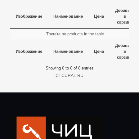
Добавить
Изображение
Наименование
Цена
в
корзину
Изображение
Наименование
Цена
Добавить
There're no products in the table
в
Изображение
Наименование
Цена
Добавить
корзину
Добавить
в
Изображение
Наименование
Цена
в
корзину
корзину
Showing 0 to 0 of 0 entries
CTCURAL.RU