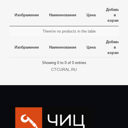
Добавить
Изображение
Наименование
Цена
в
корзину
Изображение
Наименование
Цена
Добавить
There're no products in the table
в
Изображение
Наименование
Цена
Добавить
корзину
Добавить
в
Изображение
Наименование
Цена
в
корзину
корзину
Showing 0 to 0 of 0 entries
CTCURAL.RU