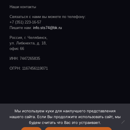
Наши контакты
Связаться с нами вы можете по телефону:
+7 (351) 223-16-57
Пишите нам:
info.sts74@bk.ru
Россия, г. Челябинск,
ул. Либкнехта, д. 18,
офис 66
ИНН: 7447265835
ОГРН: 1167456119071
Мы используем куки для наилучшего представления
нашего сайта. Если Вы продолжите использовать сайт, мы
© 2020 CTC. Все права защищены.
Сайт разработан студией:
будем считать что Вас это устраивает.
ОТ А ДО Я | РЕКЛАМА | ЧЕЛЯБИНСК |- http://advert74.ru/